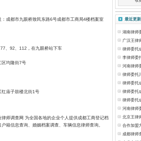
收
：成都市九眼桥致民东路6号成都市工商局4楼档案室
最近更新
湖南律师
广汉王律
、77、92、112，在九眼桥站下车
律师委托
李律师委
江区均隆街7号
河南律师
律师委托
律师委托
区红庙子鼓楼北街1号
律师委托
律师委托
河南律师
北京王律
业律师调查网 为全国各地的企业个人提供成都工商登记档
口户籍信息查询、婚姻档案调查、车辆信息律师查询。
合作加盟
成都律师