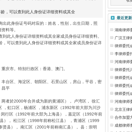
收
概年龄，可以查到此人身份证详细资料或其全
最近更新
查询出此身份证号码对应的：姓名，性别，出生日期，照
细资料等。
湖南律师
以查到此人身份证详细资料或其全家成员身份证详细资料。
广汉王律
年龄，可以查到此人身份证详细资料或其全家成员身份证详
律师委托
李律师委
河南律师
重庆市。特别行政区：香港、澳门。
律师委托
律师委托
台区、海淀区、朝阳区、石景山区 ，房山，平谷，密
律师委托
，昌平
律师委托
於2000年合并成为新的黄浦区）， 卢湾区， 徐汇
河南律师
区 ，虹口区，杨浦区 ，浦东新区（1992年前大部为川沙
北京王律
，闵行区（1992年前大部为上海县），嘉定区（1992年前
合作加盟
县）， 松江区（1998年前称松江县） ，青浦区（1999
成都律师
奉贤县）， 南汇区（2001年前称南汇县）， 县：崇明