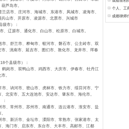
成都查档
、葫芦岛市。
个人、工
兰店市、庄河市、海城市、东港市、凤城市、凌海市、
成都律师
调兵山市、开原市、凌源市、北票市、兴城市
县级市）：
市、辽源市、通化市、白山市、松原市、白城市。
市、舒兰市、桦甸市、蛟河市、磐石市、公主岭市、双
安市、洮南市、延吉市、图们市、敦化市、龙井市、珲春
18个县级市）：
鹤岗市、双鸭山市、鸡西市、大庆市、伊春市、牡丹江
化市。
市、讷河市、密山市、虎林市、铁力市、绥芬河市、宁
市、北安市、五大连池市、安达市、肇东市、海伦市。
）：
市、常州市、苏州市、南通市、连云港市、淮安市、盐
市。
市、新沂市、金坛市、溧阳市、常熟市、张家港市、太
市、海门市、启东市、东台市、大丰市、高邮市、江都