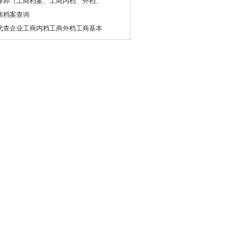
律师（工商档案、工商内档、外档、
商档案查询
代查企业工商内档工商外档工商基本