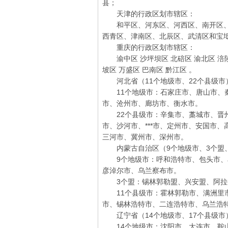
县；
天津的行政区划市辖区：
和平区、河东区、河西区、南开区、
西青区、津南区、北辰区、武清区和宝
重庆的行政区划市辖区：
渝中区 沙坪坝区 北碚区 渝北区 涪陵区
坡区 万盛区 巴南区 黔江区 。
河北省（11个地级市、22个县级市
11个地级市：石家庄市、唐山市、秦
市、沧州市、廊坊市、衡水市。
22个县级市：辛集市、藁城市、晋州
市、沙河市、***市、定州市、安国市
三河市、冀州市、深州市。
内蒙古自治区（9个地级市、3个盟、
9个地级市：呼和浩特市、包头市、
彦淖尔市、乌兰察布市。
3个盟：锡林郭勒盟、兴安盟、阿拉
11个县级市：霍林郭勒市、满洲里市
市、锡林浩特市、二连浩特市、乌兰浩
辽宁省（14个地级市、17个县级市
14个地级市：沈阳市、大连市、鞍山