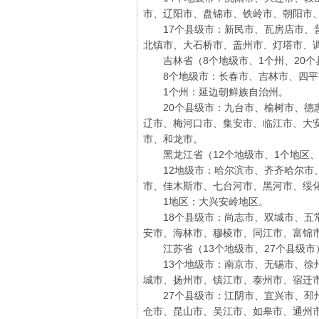
市、辽阳市、盘锦市、铁岭市、朝阳市
17个县级市：新民市、瓦房店市、普
北镇市、大石桥市、盖州市、灯塔市、
吉林省（8个地级市、1个州、20个
8个地级市：长春市、吉林市、四平
1个州：延边朝鲜族自治州。
20个县级市：九台市、榆树市、德惠
辽市、梅河口市、集安市、临江市、大
市、和龙市。
黑龙江省（12个地级市、1个地区、
12地级市：哈尔滨市、齐齐哈尔市、
市、佳木斯市、七台河市、黑河市、绥
1地区：大兴安岭地区。
18个县级市：尚志市、双城市、五常
安市、海林市、穆棱市、同江市、富锦
江苏省（13个地级市、27个县级市
13个地级市：南京市、无锡市、徐州
城市、扬州市、镇江市、泰州市、宿迁
27个县级市：江阴市、宜兴市、邳州
仓市、昆山市、吴江市、如皋市、通州