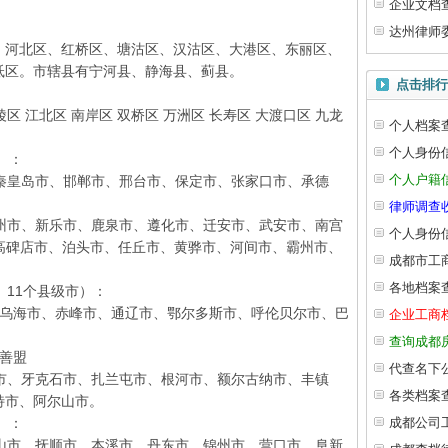
企业文档
达州律师
河北区、红桥区、塘沽区、汉沽区、大港区、东丽区、
坻区。市辖县有宁河县、静海县、蓟县。
点击排行
 江北区 南岸区 双桥区 万洲区 长寿区 大渡口区 九龙
个人档案
个人身份
）：
个人户籍
皇岛市、邯郸市、邢台市、保定市、张家口市、承德
律师调查
市、新乐市、鹿泉市、遵化市、迁安市、武安市、南宫
个人身份
、高碑店市、泊头市、任丘市、黄骅市、河间市、霸州市、
成都市工
各地档案
11个县级市）：
乌海市、赤峰市、通辽市、鄂尔多斯市、呼伦贝尔市、巴
企业工商
查询成都
善盟
代查名下
、牙克石市、扎兰屯市、根河市、额尔古纳市、丰镇
各类档案
特市、阿尔山市。
）：
成都公司
市、抚顺市、本溪市、丹东市、锦州市、营口市、阜新