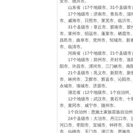
安市、德兴市。
山东省（17个地级市、31个县级市
17个地级市：济南市、青岛市、淄博
市、威海市、日照市、莱芜市、临沂市
31个县级市：章丘市、胶南市、胶州
市、莱州市、招远市、蓬莱市、栖霞市
昌邑市、曲阜市、兖州市、邹城市、新
市、临清市。
河南省（17个地级市、21个县级市
17个地级市：郑州市、开封市、洛阳
阳市、许昌市、漯河市、三门峡市、南
21个县级市：巩义市、新郑市、新密
市、林州市、卫辉市、辉县市、沁阳市
永城市、项城市、济源市。
湖北省（12个地级市、1个自治州、
12个地级市：武汉市、黄石市、十堰
市、黄冈市、咸宁市、随州市。
1个自治州：恩施土家族苗族自治州
24个县级市：大冶市、丹江口市、洪
河口市、枣阳市、宜城市、钟祥市、应
市、仙桃市、天门市、潜江市、恩施市