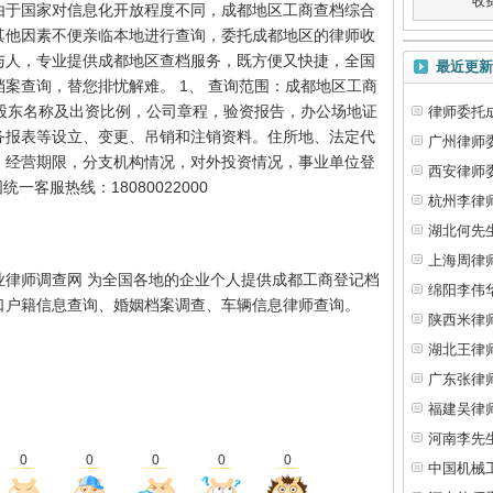
收
由于国家对信息化开放程度不同，成都地区工商查档综合
其他因素不便亲临本地进行查询，委托成都地区的律师收
与人，专业提供成都地区查档服务，既方便又快捷，全国
最近更新
案查询，替您排忧解难。 1、 查询范围：成都地区工商
、股东名称及出资比例，公司章程，验资报告，办公场地证
律师委托
务报表等设立、变更、吊销和注销资料。住所地、法定代
广州律师
、经营期限，分支机构情况，对外投资情况，事业单位登
西安律师
一客服热线：18080022000
杭州李律
湖北何先
上海周律
业律师调查网 为全国各地的企业个人提供成都工商登记档
绵阳李伟
口户籍信息查询、婚姻档案调查、车辆信息律师查询。
陕西米律
湖北王律
广东张律
福建吴律
河南李先
0
0
0
0
0
中国机械